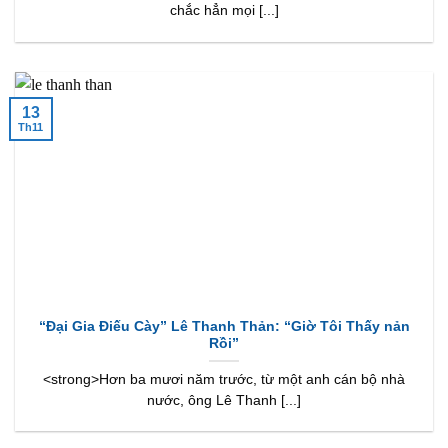
chắc hẳn mọi [...]
13
Th11
“Đại Gia Điếu Cày” Lê Thanh Thản: “Giờ Tôi Thấy nản
Rồi”
<strong>Hơn ba mươi năm trước, từ một anh cán bộ nhà
nước, ông Lê Thanh [...]