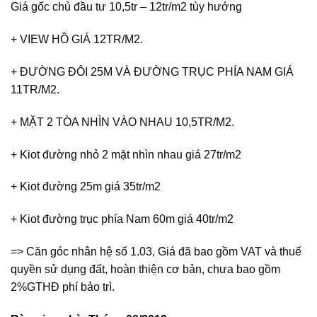
Giá gốc chủ đầu tư 10,5tr – 12tr/m2 tùy hướng
+ VIEW HỒ GIÁ 12TR/M2.
+ ĐƯỜNG ĐÔI 25M VÀ ĐƯỜNG TRỤC PHÍA NAM GIÁ
11TR/M2.
+ MẶT 2 TÒA NHÌN VÀO NHAU 10,5TR/M2.
+ Kiot đường nhỏ 2 mặt nhìn nhau giá 27tr/m2
+ Kiot đường 25m giá 35tr/m2
+ Kiot đường trục phía Nam 60m giá 40tr/m2
=> Căn góc nhân hệ số 1.03, Giá đã bao gồm VAT và thuế
quyền sử dụng đất, hoàn thiện cơ bản, chưa bao gồm
2%GTHĐ phí bảo trì.