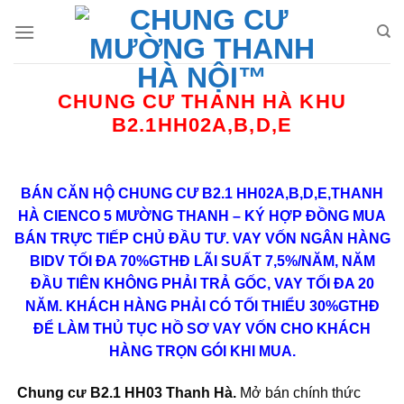
Bỏ
qua
nội
dung
CHUNG CƯ THANH HÀ KHU
B2.1HH02A,B,D,E
BÁN CĂN HỘ CHUNG CƯ B2.1 HH02A,B,D,E,THANH
HÀ CIENCO 5 MƯỜNG THANH – KÝ HỢP ĐỒNG MUA
BÁN TRỰC TIẾP CHỦ ĐẦU TƯ. VAY VỐN NGÂN HÀNG
BIDV TỐI ĐA 70%GTHĐ LÃI SUẤT 7,5%/NĂM, NĂM
ĐẦU TIÊN KHÔNG PHẢI TRẢ GỐC, VAY TỐI ĐA 20
NĂM. KHÁCH HÀNG PHẢI CÓ TỐI THIỂU 30%GTHĐ
ĐỂ LÀM THỦ TỤC HỒ SƠ VAY VỐN CHO KHÁCH
HÀNG TRỌN GÓI KHI MUA.
Chung cư B2.1 HH03 Thanh Hà
.
Mở bán chính thức