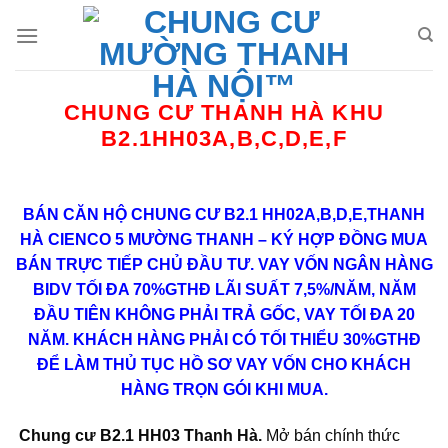
Bỏ
qua
nội
dung
CHUNG CƯ THANH HÀ KHU
B2.1HH03A,B,C,D,E,F
BÁN CĂN HỘ CHUNG CƯ B2.1 HH02A,B,D,E,THANH
HÀ CIENCO 5 MƯỜNG THANH – KÝ HỢP ĐỒNG MUA
BÁN TRỰC TIẾP CHỦ ĐẦU TƯ. VAY VỐN NGÂN HÀNG
BIDV TỐI ĐA 70%GTHĐ LÃI SUẤT 7,5%/NĂM, NĂM
ĐẦU TIÊN KHÔNG PHẢI TRẢ GỐC, VAY TỐI ĐA 20
NĂM. KHÁCH HÀNG PHẢI CÓ TỐI THIỂU 30%GTHĐ
ĐỂ LÀM THỦ TỤC HỒ SƠ VAY VỐN CHO KHÁCH
HÀNG TRỌN GÓI KHI MUA.
Chung cư B2.1 HH03 Thanh Hà
.
Mở bán chính thức