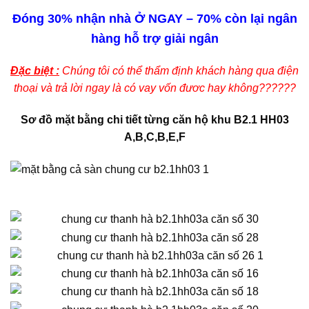
Đóng 30% nhận nhà Ở NGAY – 70% còn lại ngân
hàng hỗ trợ giải ngân
Đặc biệt :
Chúng tôi có thể thẩm định khách hàng qua điện
thoại và trả lời ngay là có vay vốn đươc hay không??????
Sơ đồ mặt bằng chi tiết từng căn hộ khu B2.1 HH03
A,B,C,B,E,F