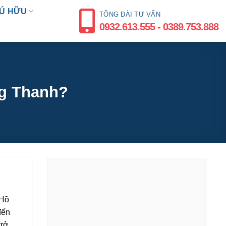
Ú HỮU
TỔNG ĐÀI TƯ VẤN
0932.613.555 - 0389.753.888
g Thanh?
 Hồ
đến
trở