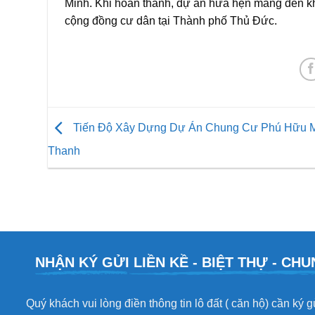
Minh. Khi hoàn thành, dự án hứa hẹn mang đến kh
cộng đồng cư dân tại Thành phố Thủ Đức.
Tiến Độ Xây Dựng Dự Án Chung Cư Phú Hữu
Thanh
NHẬN KÝ GỬI
LIỀN KỀ - BIỆT THỰ - C
Quý khách vui lòng điền thông tin lô đất ( căn hộ) cần ký 