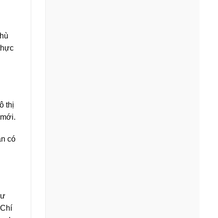
phù
thực
 thị
 mới.
án có
cư
 Chí