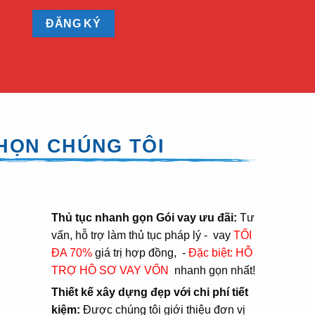
CHỌN CHÚNG TÔI
Thủ tục nhanh gọn Gói vay ưu đãi:
Tư
vấn, hỗ trợ làm thủ tục pháp lý - vay
TỐI
ĐA 70%
giá trị hợp đồng, -
Đặc biệt: HỖ
TRỢ HỒ SƠ VAY VỐN
nhanh gọn nhất!
Thiết kế xây dựng đẹp với chi phí tiết
kiệm:
Được chúng tôi giới thiệu đơn vị