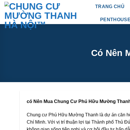
Bỏ
TRANG CHỦ
qua
nội
PENTHOUS
dung
Có Nên 
có Nên Mua Chung Cư Phú Hữu Mường Than
Chung cư Phú Hữu Mường Thanh là dự án căn hộ
Chí Minh. Với vị trí thuận lợi tại Thành phố Thủ Đ
không gian sống tiện nghi và cơ hội đầu tư hấp d