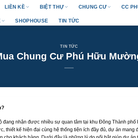
LIỀN KỀ
BIỆT THỰ
CHUNG CƯ
CC PH
E
SHOPHOUSE
TIN TỨC
TIN TỨC
Mua Chung Cư Phú Hữu Mườn
h?
 đang nhận được nhiều sự quan tâm tại khu Đông Thành phố
ức, thiết kế hiện đại cùng hệ thống tiện ích đầy đủ, dự án mang 
ẫn cho khách hàng. Dưới đây là những lý do nổi bật giúp dự án 