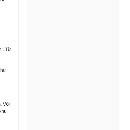
hị. Từ
như
. Với
 khu