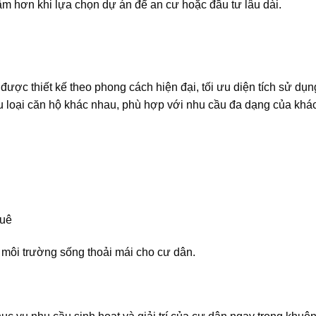
âm hơn khi lựa chọn dự án để an cư hoặc đầu tư lâu dài.
c thiết kế theo phong cách hiện đại, tối ưu diện tích sử dụn
u loại căn hộ khác nhau, phù hợp với nhu cầu đa dạng của khá
huê
o môi trường sống thoải mái cho cư dân.