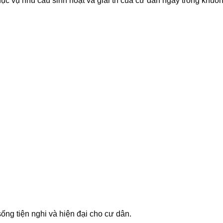
c vụ nhu cầu sinh hoạt và giải trí của cư dân ngay trong khuôn
ống tiện nghi và hiện đại cho cư dân.