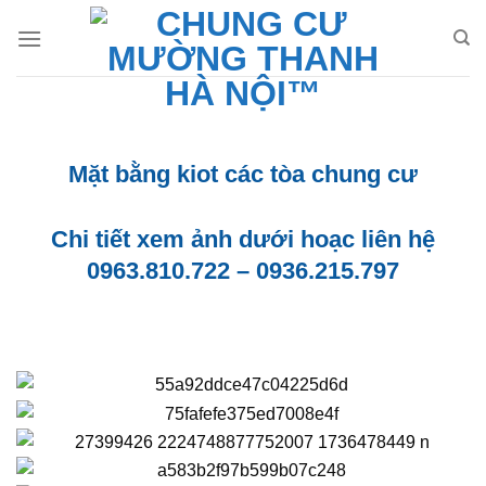
Bỏ
qua
nội
dung
Mặt bằng kiot các tòa chung cư
Chi tiết xem ảnh dưới hoạc liên hệ
0963.810.722 – 0936.215.797